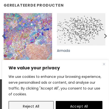
GERELATEERDE PRODUCTEN
Armada
Kleuren!
We value your privacy
We use cookies to enhance your browsing experience,
serve personalised ads or content, and analyse our
traffic. By clicking "Accept All", you consent to our use
Copyright 2026 © Rob Blanken Photography ×
Artimedes.com
of cookies.
Home
|
Privacybeleid
|
Algemene voorwaarden
|
Contact
Reject All
Accept All