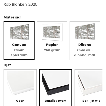
Rob Blanken, 2020
Materiaal
Canvas
Papier
Dibond
20mm
260 gram
2mm alu-
spieraam
dibond, mat
Lijst
Geen
Baklijst zwart
Baklijst wit