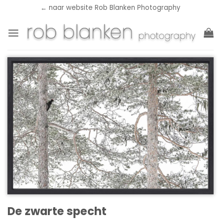
Ga
← naar website Rob Blanken Photography
naar
inhoud
De zwarte specht