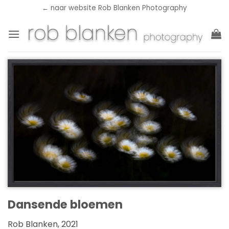
Ga
← naar website Rob Blanken Photography
naar
inhoud
Dansende bloemen
Rob Blanken, 2021