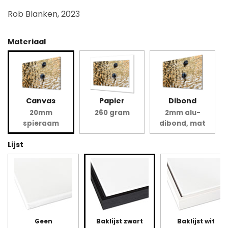
Rob Blanken, 2023
Materiaal
Canvas
Papier
Dibond
20mm
260 gram
2mm alu-
spieraam
dibond, mat
Lijst
Geen
Baklijst zwart
Baklijst wit