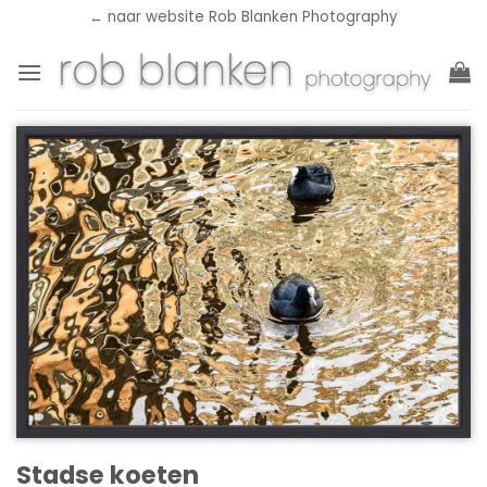
Ga
← naar website Rob Blanken Photography
naar
inhoud
Stadse koeten