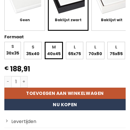
Geen
Baklijst zwart
Baklijst wit
Formaat
S
S
M
L
L
L
30x35
35x40
40x45
65x75
70x80
75x85
188,91
€
Samen aantal
TOEVOEGEN AAN WINKELWAGEN
NU KOPEN
Levertijden